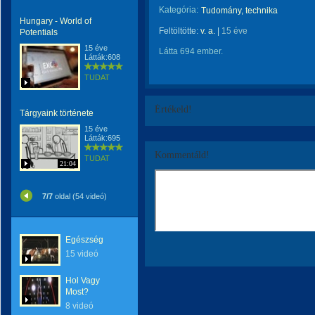
Kategória:
Tudomány, technika
Hungary - World of
Feltöltötte:
v. a.
|
15 éve
Potentials
15 éve
Látta 694 ember.
Látták:608
TUDAT
Értékeld!
Tárgyaink története
15 éve
Látták:695
Kommentáld!
TUDAT
21:04
7/7
oldal (54 videó)
Egészség
15 videó
Hol Vagy
Most?
8 videó