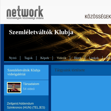
Szemléletváltók Klubja
Nyitó
Tagok
Képek
Videók
Hírek
Linkek
Fri
Tárgyaink története
Szemléletváltók Klubja
videógalériái
Társadalom
54 videó
Zeitgeist Addendum
Szinkronos (HUN) (TELJES)