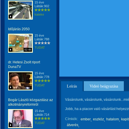
15 éve
Látták:902
kateke
Időjárás 2050
15 éve
Látták:788
TUDAT
02:49
dr. Hetesi Zsolt riport
DunaTV
15 éve
Látták:778
TUDAT
Leírás
Videó beágyazása
Vásárolunk, vásárolunk, vásárolunk...miér
Bogár László közgazdász az
alkotmányreformról
Jobb, ha a piacon való vásárlást helyezz
15 éve
Látták:714
Címkék:
ember
eszköz
hatalom
kapi
TUDAT
átverés