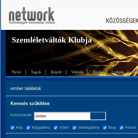
Szemléletváltók Klubja
Nyitó
Tagok
Képek
Videók
Hírek
Linkek
Fri
ember találatok
Keresés szűkítése
Kulcsszavak:
Kép
Képgaléria
Videó
Videógaléria
Blog
Fórum