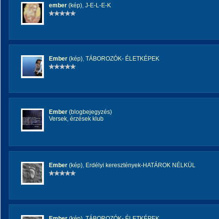
ember
(kép)
,
J-E-L-E-K
Ember
(kép)
,
TÁBOROZÓK- ÉLETKÉPEK
Ember
(blogbejegyzés)
Versek, érzések klub
Ember
(kép)
,
Erdélyi keresztények-HATÁROK NÉLKÜL
Ember
(kép)
,
TÁBOROZÓK- ÉLETKÉPEK