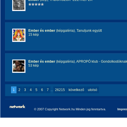
Ember és ember
(képgaléria)
,
Tanuljunk együtt
15 kép
Ember és ember
(képgaléria)
,
APROPÓ klub - Gondolkodóknak 
53 kép
1
2
3
4
5
6
7
...
26215
következő
utolsó
© 2007 Copyright Network.hu Minden jog fenntartva.
Impre