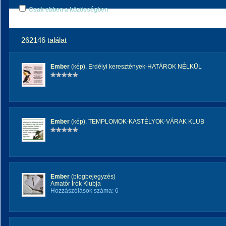
Csak ebben a közösségben
262146 találat
Ember
(kép)
,
Erdélyi keresztények-HATÁROK NÉLKÜL
Ember
(kép)
,
TEMPLOMOK-KASTÉLYOK-VÁRAK KLUB
Ember
(blogbejegyzés)
Amatőr Írók Klubja
Hozzászólások száma: 6