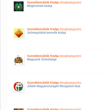
Szemléletváltók Klubja
(blogbejegyzés)
Megérzések klubja
Szemléletváltók Klubja
(blogbejegyzés)
Joómegoldást keresők klubja
Szemléletváltók Klubja
(blogbejegyzés)
Magyarok Szövetsége
Szemléletváltók Klubja
(blogbejegyzés)
Jobbik Magyarországért Mozgalom klub
Szemléletváltók Klubja
(blogbejegyzés)