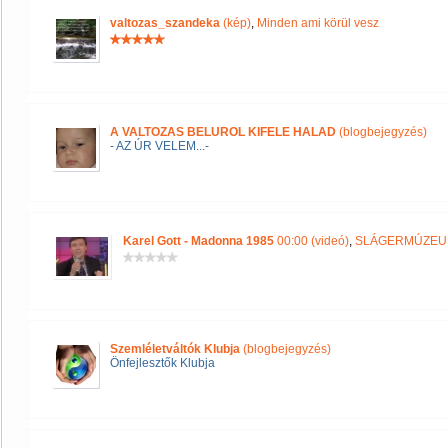
valtozas_szandeka
(kép)
,
Minden ami körül vesz
A VALTOZAS BELUROL KIFELE HALAD
(blogbejegyzés)
- AZ ÚR VELEM...-
Karel Gott - Madonna 1985
00:00 (videó)
,
SLÁGERMÚZE
Szemléletváltók Klubja
(blogbejegyzés)
Önfejlesztők Klubja