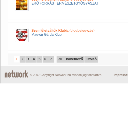
ERŐ FORRÁS TERMÉSZETGYÓGYÁSZAT
Szemléletváltók Klubja
(blogbejegyzés)
Magyar Gárda Klub
1
2
3
4
5
6
7
...
20
következő
utolsó
© 2007 Copyright Network.hu Minden jog fenntartva.
Impress