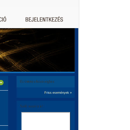
Ez történt a közösségben:
Friss események »
Szólj hozzá te is!