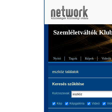
Szemléletváltók Klu
Nyitó
Tagok
Képek
Videók
eszköz találatok
Keresés szűkítése
Kulcsszavak:
Kép
Képgaléria
Videó
Vid