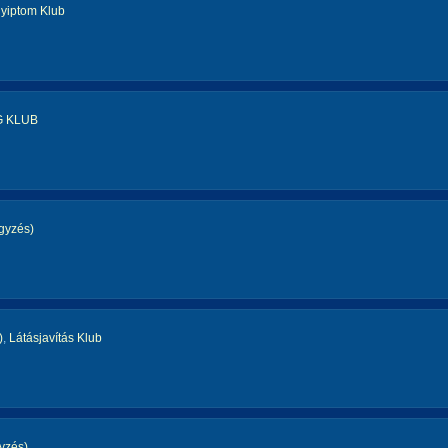
gyiptom Klub
G KLUB
gyzés)
)
,
Látásjavítás Klub
yzés)