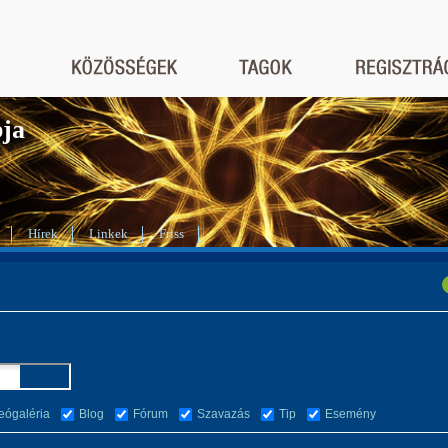
bja
Hírek
Linkek
Friss
eógaléria
Blog
Fórum
Szavazás
Tip
Esemény