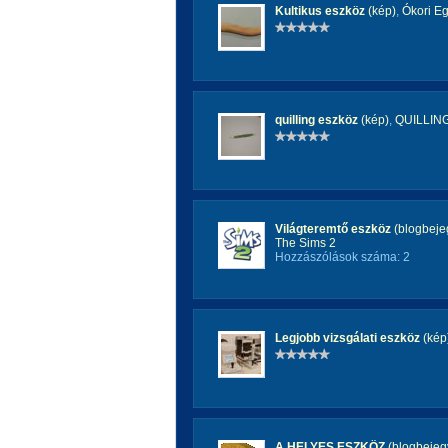
Kultikus eszköz
(kép)
,
Ókori E
quilling eszköz
(kép)
,
QUILLIN
Világteremtő eszköz
(blogbeje
The Sims 2
Hozzászólások száma: 2
Legjobb vizsgálati eszköz
(kép
A HELYES ESZKÖZ
(blogbejeg