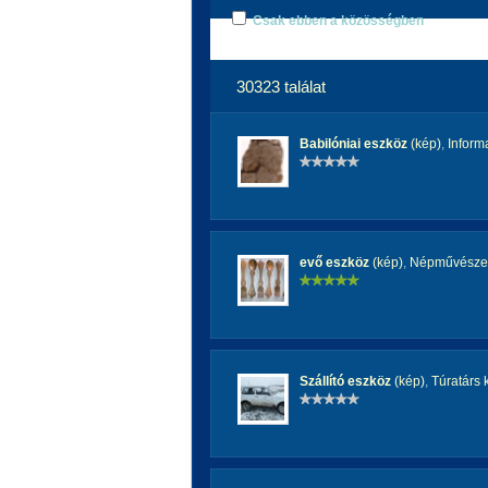
Csak ebben a közösségben
30323 találat
Babilóniai eszköz
(kép)
,
Inform
evő eszköz
(kép)
,
Népművészet
Szállító eszköz
(kép)
,
Túratárs 