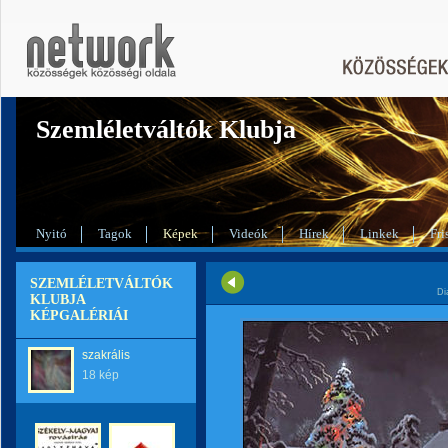
Szemléletváltók Klubja
Nyitó
Tagok
Képek
Videók
Hírek
Linkek
Fri
SZEMLÉLETVÁLTÓK
Di
KLUBJA
KÉPGALÉRIÁI
szakrális
18 kép