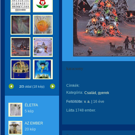
karacsony
Címkék:
2/3
oldal (18 kép)
Kategória:
Család, gyerek
Feltöltötte:
v. a.
|
16 éve
ÉLETFA
Látta 1748 ember.
5 kép
AZ EMBER
20 kép