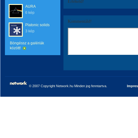
Értékeld!
AURA
6 kép
Kommentáld!
Platonic solids
3 kép
Böngéssz a galériák
között!
© 2007 Copyright Network.hu Minden jog fenntartva.
Impre