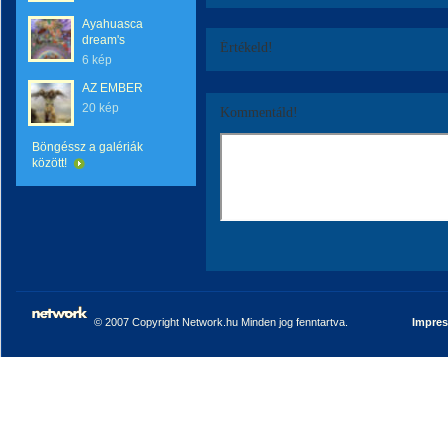
Ayahuasca
dream's
Értékeld!
6 kép
AZ EMBER
20 kép
Kommentáld!
Böngéssz a galériák
között!
© 2007 Copyright Network.hu Minden jog fenntartva.
Impre