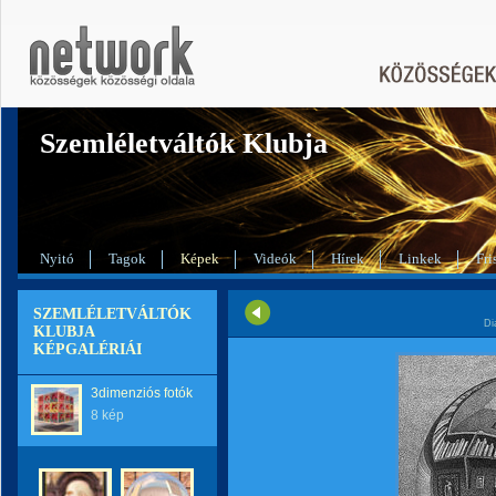
Szemléletváltók Klubja
Nyitó
Tagok
Képek
Videók
Hírek
Linkek
Fri
SZEMLÉLETVÁLTÓK
Di
KLUBJA
KÉPGALÉRIÁI
3dimenziós fotók
8 kép