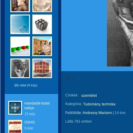
3D 2
1/1
oldal (8 kép)
Címkék:
szemlélet
mandalák-tudat
Kategória:
Tudomány, technika
mélye.
Feltöltötte:
Andrassy Mariann
|
14 éve
15 kép
Látta 781 ember.
OSHO
9 kép