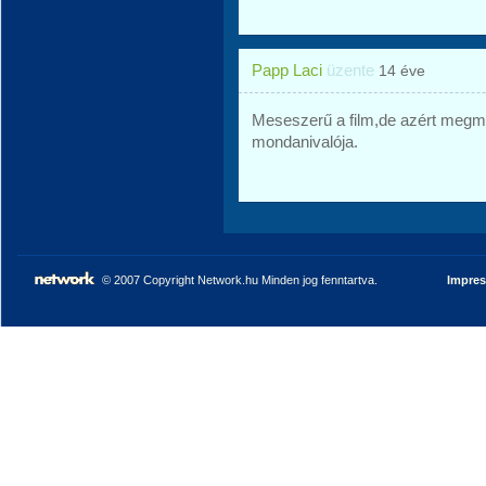
Papp Laci
üzente
14 éve
Meseszerű a film,de azért megmo
mondanivalója.
© 2007 Copyright Network.hu Minden jog fenntartva.
Impre