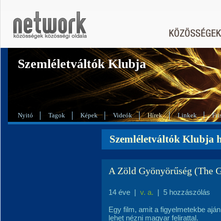
Szemléletváltók Klubja
Nyitó
Tagok
Képek
Videók
Hírek
Linkek
Fri
Szemléletváltók Klubja h
A Zöld Gyönyörűség (The G
14 éve
|
v. a.
|
5 hozzászólás
Egy film, amit a figyelmetekbe ajánl
lehet nézni magyar felirattal.