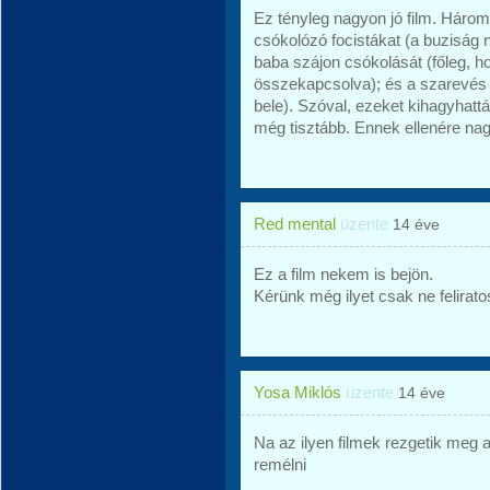
Ez tényleg nagyon jó film. Három 
csókolózó focistákat (a buziság 
baba szájon csókolását (főleg, ho
összekapcsolva); és a szarevés ö
bele). Szóval, ezeket kihagyhatt
még tisztább. Ennek ellenére nag
Red mental
üzente
14 éve
Ez a film nekem is bejön.
Kérünk még ilyet csak ne felirato
Yosa Miklós
üzente
14 éve
Na az ilyen filmek rezgetik meg a
remélni