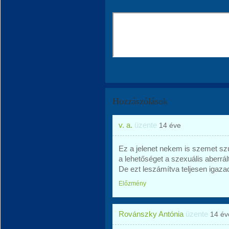
Hozzászólások
v. a.
üzente
14 éve
Ez a jelenet nekem is szemet szúr
a lehetőséget a szexuális aberrá
De ezt leszámítva teljesen igazad
Előzmény
Rovánszky Antónia
üzente
14 év