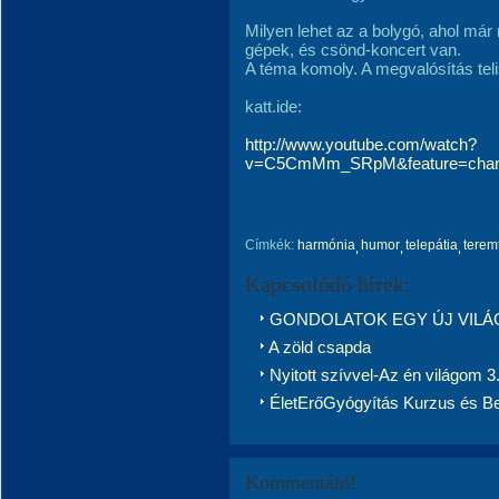
Milyen lehet az a bolygó, ahol már
gépek, és csönd-koncert van.
A téma komoly. A megvalósítás teli
katt.ide:
http://www.youtube.com/watch?
v=C5CmMm_SRpM&feature=chann
Címkék:
harmónia
humor
telepátia
terem
Kapcsolódó hírek:
GONDOLATOK EGY ÚJ VILÁ
A zöld csapda
Nyitott szívvel-Az én világom 3
ÉletErőGyógyítás Kurzus és B
Kommentáld!