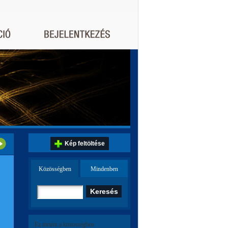
Kép feltöltése
Közösségben
Mindenben
Ez történt a közösségben: