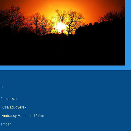
nte
forma
szín
:
Család, gyerek
e:
Andrassy Mariann
|
12 éve
 ember.