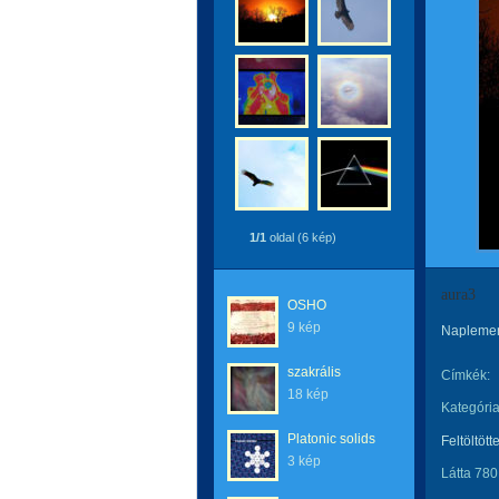
1/1
oldal (6 kép)
aura3
OSHO
9 kép
Napleme
szakrális
Címkék:
18 kép
Kategória
Platonic solids
Feltöltött
3 kép
Látta 780