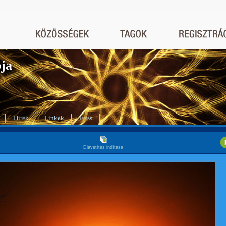
bja
Hírek
Linkek
Friss
Diavetítés indítása