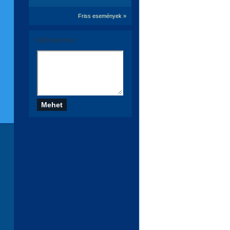
Friss események »
Szólj hozzá te is!