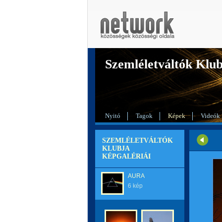
Szemléletváltók Klu
Nyitó
Tagok
Képek
Videók
SZEMLÉLETVÁLTÓK
KLUBJA
KÉPGALÉRIÁI
AURA
6 kép