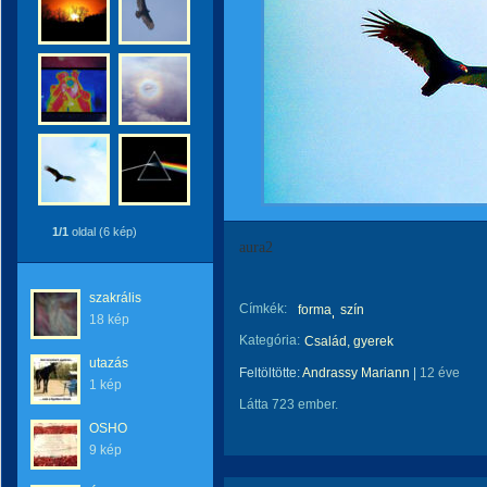
1/1
oldal (6 kép)
aura2
szakrális
Címkék:
forma
szín
18 kép
Kategória:
Család, gyerek
utazás
Feltöltötte:
Andrassy Mariann
|
12 éve
1 kép
Látta 723 ember.
OSHO
9 kép