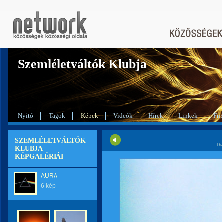
Szemléletváltók Klubja
Nyitó
Tagok
Képek
Videók
Hírek
Linkek
Fri
SZEMLÉLETVÁLTÓK
Di
KLUBJA
KÉPGALÉRIÁI
AURA
6 kép