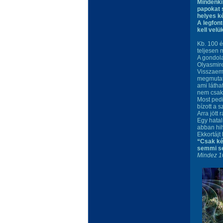
Mindenki
papokat s
helyes k
A legfon
kell velük
Kb. 100 é
teljesen 
A gondola
Olyasmire
Visszaeml
megmutatt
ami látha
nem csak 
Most pedi
bízott a 
Arra jött
Egy hatal
abban hih
Ekkortájt
“Csak ké
semmi s
Mindez 10