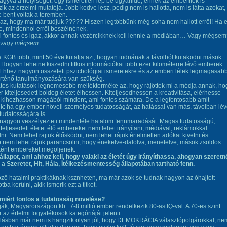
agyva a helyiséget, egy ismeretlen lép be ugyanide, ennek az embernek is
ik az érzelmi mutatója. Jobb kedve lesz, pedig nem is hallotta, nem is látta azokat,
te bent voltak a teremben.
t az, hogy ma már tudjuk ????? Hiszen legtöbbünk még soha nem hallott erről! Ha 
e, mindenhol erről beszélnének.
i fontos és igaz, akkor annak vezércikknek kell lennie a médiában… Vagy mégse
: vagy mégsem.
a KGB több, mint 50 éve kutatja azt, hogyan tudnának a távolból kutakodni mások
Hogyan lehetne kiszedni titkos információkat több ezer kilométerre lévő emberek
Ehhez nagyon összetett pszichológiai ismeretekre és az emberi lélek legmagasab
örténő tanulmányozására van szükség.
tos kutatások legnemesebb mellékterméke az, hogy rájöttek mi a módja annak, ho
 kiteljesedett boldog életet élhessen. Kiteljesedhessen a kreativitása, elérhesse
és kihozhasson magából mindent, ami fontos számára. De a legfontosabb amit
ek: ha egy ember növeli személyes tudatosságát, az hatással van más, távolban lé
udatosságára is.
 nagyon veszélyezteti mindenféle hatalom fennmaradását. Magas tudatosságú,
iteljesedett életet élő embereket nem lehet irányítani, médiával, reklámokkal
ni. Nem lehet rajtuk élősködni, nem lehet rájuk értelmetlen adókat kivetni és
 nem lehet rájuk parancsolni, hogy énekelve-dalolva, menetelve, mások zsoldos
ként embereket megöljenek.
iállapot, ami ahhoz kell, hogy valaki az életét úgy irányíthassa, ahogyan szeretn
 a Szeretet, Hit, Hála, Ítélkezésmentesség állapotában tartható fenn.
ző hatalmi praktikáknak ksznheten, ma már azok se tudnak nagyon az óhajtott
otba kerülni, akik ismerik ezt a titkot.
 miért fontos a tudatosság növelése?
ák, Magyarországon kb.: 7-8 millió ember rendelkezik 80-as IQ-val. A 70-es szint
 az értelmi fogyatékosok kategóriáját jelenti.
állásban már nem is hangzik olyan jól, hogy DEMOKRÁCIA választópolgárokkal, n