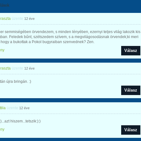
lások
raszta
üzente
12 éve
er semmiségében örvendezem, s minden lényében, ezernyi teljes világ lakozik kis
gban. Feledek bűnt, szétszedem szívem, s a megvilágosodásnak örvendek;ki meri
i, hogy a bukottak a Pokol bugyraiban szenvednek? Zen.
ény
Válasz
raszta
üzente
12 éve
tán újra bringán. :)
Válasz
tila
üzente
12 éve
)...azt hiszem...tetszik:):)
ény
Válasz