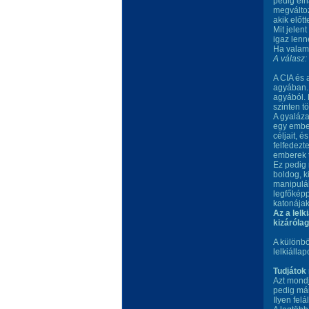
pedig elh
megváltoz
akik előt
Mit jelen
igaz lenn
Ha valam
A válasz
A CIA és 
agyában. 
agyából. 
szinten t
A gyaláza
egy ember
céljait, 
felfedezt
emberek t
Ez pedig
boldog, k
manipulál
legfőképp
katonája
Az a lelk
kizárólag
A különbö
lelkiállap
Tudjátok
Azt mondj
pedig már
Ilyen fel