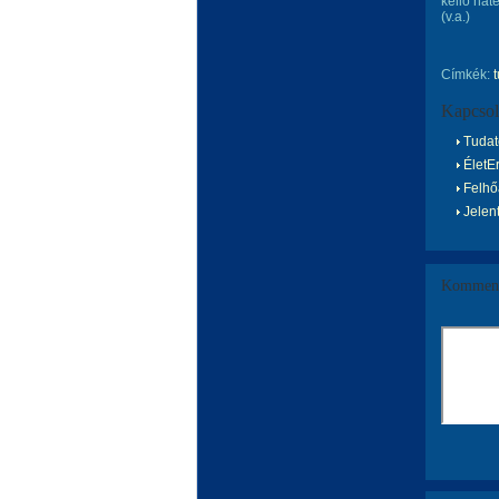
kellő hat
(v.a.)
Címkék:
Kapcsol
Tudat
ÉletE
Felhőa
Jelen
Komment