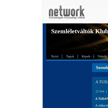
Szemléletváltók Klu
Nyitó
Tagok
Képek
Videók
Szemlé
A TUD
12 éve
|
A TUDA
A világ 