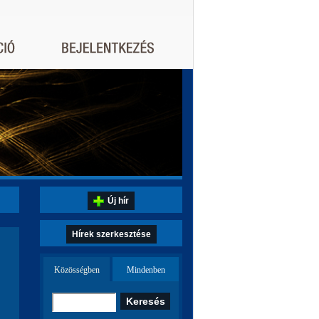
Új hír
Hírek szerkesztése
Közösségben
Mindenben