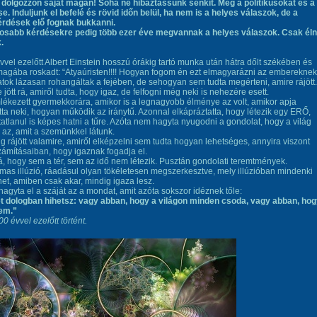
 dolgozzon saját magán! Soha ne hibáztassunk senkit. Még a politikusokat és a
e. Induljunk el befelé és rövid időn belül, ha nem is a helyes válaszok, de a
érdések elő fognak bukkanni.
tosabb kérdésekre pedig több ezer éve megvannak a helyes válaszok. Csak éln
.
vvel ezelőtt Albert Einstein hosszú órákig tartó munka után hátra dőlt székében és
magába roskadt: “Atyaúristen!!!! Hogyan fogom én ezt elmagyarázni az embereknek
tok lázasan rohangáltak a fejében, de sehogyan sem tudta megérteni, amire rájött.
 jött rá, amiről tudta, hogy igaz, de felfogni még neki is nehezére esett.
ékezett gyermekkorára, amikor is a legnagyobb élménye az volt, amikor apja
a neki, hogyan működik az iránytű. Azonnal elkápráztatta, hogy létezik egy ERŐ,
tatlanul is képes hatni a tűre. Azóta nem hagyta nyugodni a gondolat, hogy a világ
az, amit a szemünkkel látunk.
g rájött valamire, amiről elképzelni sem tudta hogyan lehetséges, annyira viszont
számításaiban, hogy igaznak fogadja el.
 rá, hogy sem a tér, sem az idő nem létezik. Pusztán gondolati teremtmények.
mas illúzió, ráadásul olyan tökéletesen megszerkesztve, mely illúzióban mindenki
et, amiben csak akar, mindig igaza lesz.
 hagyta el a száját az a mondat, amit azóta sokszor idéznek tőle:
t dologban hihetsz: vagy abban, hogy a világon minden csoda, vagy abban, ho
em.”
0 évvel ezelőtt történt.