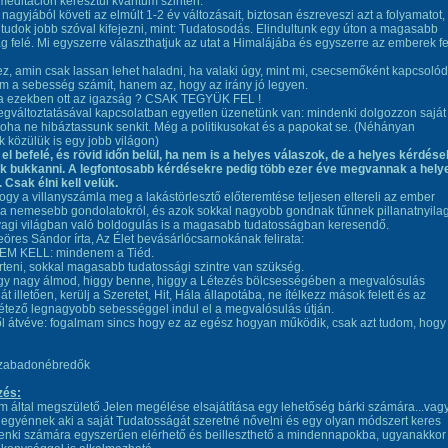
 meditáción keresztül kvantum szinten.
 nagyjából követi az elmúlt 1-2 év változásait, biztosan észreveszi azt a folyamatot,
tudok jobb szóval kifejezni, mint: Tudatosodás. Elindultunk egy úton a magasabb
g felé. Mi egyszerre választhatjuk az utat a Himalájába és egyszerre az emberek f
ez, amin csak lassan lehet haladni, ha valaki úgy, mint mi, csecsemőként kapcsolód
m a sebesség számít, hanem az, hogy az irány jó legyen.
ha ezekben ott az igazság ? CSAK TEGYÜK FEL !
egváltoztatásával kapcsolatban egyetlen üzenetünk van: mindenki dolgozzon saját
ha ne hibáztassunk senkit. Még a politikusokat és a papokat se. (Néhányan
 közülük is egy jobb világon)
 el befelé, és rövid időn belül, ha nem is a helyes válaszok, de a helyes kérdése
ak bukkanni. A legfontosabb kérdésekre pedig több ezer éve megvannak a hely
 Csak élni kell velük.
gy a villanyszámla meg a lakástörlesztő előteremtése teljesen eltereli az ember
 a nemesebb gondolatokról, és azok sokkal nagyobb gondnak tűnnek pillanatnyilag
yagi világban való boldogulás is a magasabb tudatosságban keresendő.
res Sándor írta, Az Élet bevásárlócsarnokának felirata:
NEM KELL: mindenem a Tiéd.
teni, sokkal magasabb tudatossági szintre van szükség.
gy nagy álmod, higgy benne, higgy a Létezés bölcsességében a megvalósulás
t illetően, kerülj a Szeretet, Hit, Hála állapotába, ne ítélkezz mások felett és az
étező legnagyobb sebességgel indul el a megvalósulás útján.
ől átvéve: fogalmam sincs hogy ez az egész hogyan működik, csak azt tudom, hogy
Szabadonébredők
zés:
m által megszülető Jelen megélése elsajátítása egy lehetőség bárki számára...vagy
egyénnek aki a saját Tudatosságát szeretné nővelni és egy olyan módszert keres
enki számára egyszerűen elérhető és beilleszthető a mindennapokba, ugyanakkor