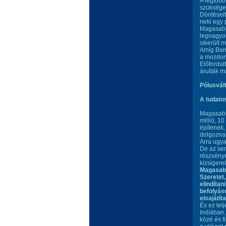
A legtöbb
szüksége 
Döntéseit
neki egy 
Magasabb 
legnagyob
sikerült 
Amíg Ban
a mozdony
Előfordul
árulták m
Pólusvált
A tudato
Magasabb
millió, 1
építenek,
dolgoznak
Arra ugya
De az sem
részvénye
kizsigere
Magasabb
Szeretet,
elindíta
befolyáso
elsajátít
És ez telj
Indiában,
közé és f