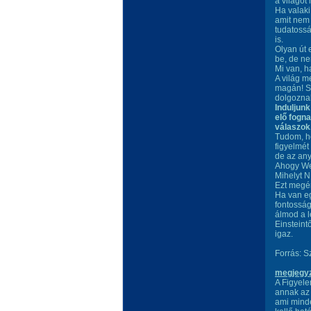
a világot
Ha valaki
amit nem 
tudatossá
is.
Olyan út 
be, de ne
Mi van, 
A világ m
magán! So
dolgoznak
Induljunk
elő fogn
válaszok.
Tudom, ho
figyelmét
de az an
Ahogy Weö
Mihelyt 
Ezt megér
Ha van e
fontosságá
álmod a l
Einsteint
igaz.
Forrás: 
megjegy
A Figyele
annak az 
ami mind