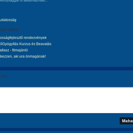
ékonysággal is alkalmazható...
tudatosság
ódó hírek:
osságfejlesztő rendezvények
rőGyógyítás Kurzus és Beavatás
tlasz - filmajánló
tkezzen, aki ura önmagának!
áld!