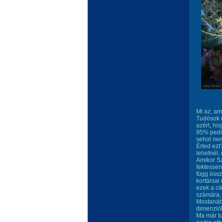
Mi az, am
Tudósok m
azért, ho
95% pedig
sehol nem
Érted ezt
lehetnél,
Amikor Sz
fektessen
függ össz
kortársai
ezek a ci
számára, 
Mostanába
dimenzió
Ma már tu