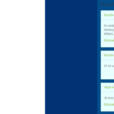
Hozzászó
Raszta 
Az emb
barlan
állítan
Előzm
Raszta 
15 év u
Végh At
Jó lesz:
Előzm