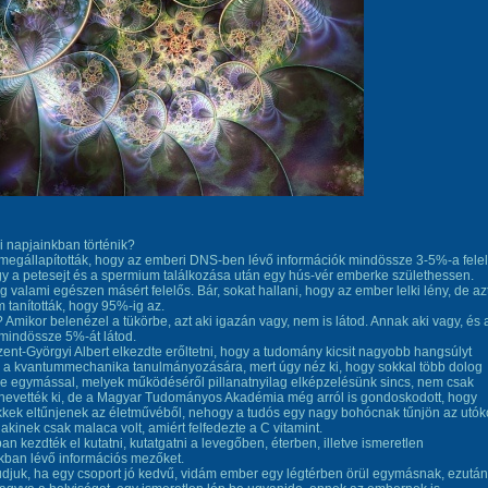
i napjainkban történik?
egállapították, hogy az emberi DNS-ben lévő információk mindössze 3-5%-a fele
gy a petesejt és a spermium találkozása után egy hús-vér emberke születhessen.
 valami egészen másért felelős. Bár, sokat hallani, hogy az ember lelki lény, de az
 tanították, hogy 95%-ig az.
? Amikor belenézel a tükörbe, azt aki igazán vagy, nem is látod. Annak aki vagy, és 
 mindössze 5%-át látod.
ent-Györgyi Albert elkezdte erőltetni, hogy a tudomány kicsit nagyobb hangsúlyt
 a kvantummechanika tanulmányozására, mert úgy néz ki, hogy sokkal több dolog
e egymással, melyek működéséről pillanatnyilag elképzelésünk sincs, nem csak
 nevették ki, de a Magyar Tudományos Akadémia még arról is gondoskodott, hogy
kkek eltűnjenek az életművéből, nehogy a tudós egy nagy bohócnak tűnjön az utók
akinek csak malaca volt, amiért felfedezte a C vitamint.
n kezdték el kutatni, kutatgatni a levegőben, éterben, illetve ismeretlen
kban lévő információs mezőket.
djuk, ha egy csoport jó kedvű, vidám ember egy légtérben örül egymásnak, ezután