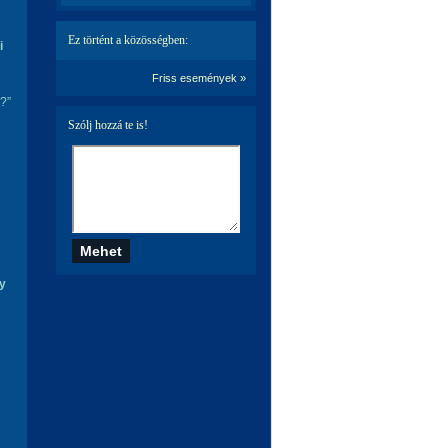
Ez történt a közösségben:
i
Friss események »
?”
Szólj hozzá te is!
gy