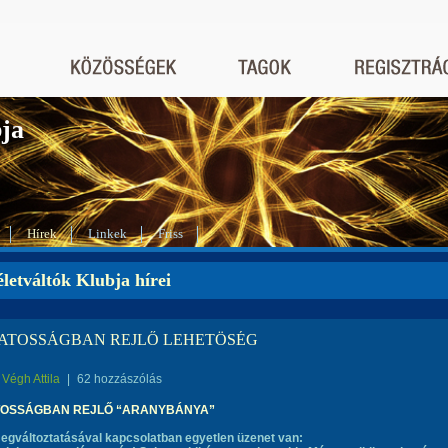
bja
Hírek
Linkek
Friss
letváltók Klubja hírei
ATOSSÁGBAN REJLŐ LEHETÖSÉG
Végh Attila
|
62 hozzászólás
TOSSÁGBAN REJLŐ “ARANYBÁNYA”
megváltoztatásával kapcsolatban egyetlen üzenet van: