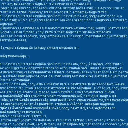
 ember éppen eltudja dönteni, hogy pisilni kell, fázom vagy melegem van vagy
van egy teljesen szükségtelen reklámban mutatott vacakra….
 pedig a legalacsonyabb rendű ösztönei szintjén hozza meg. Ha egy politikus ad
puszit a választási kampány során, akkor azt jó embernek fogja tartani.
tudatosságú társadalomban nem fordulhatott volna elő, hogy akkor törjön ki a
b éhínség a Föld egyes országaiban, amikor a világon pont a legtöbb élelmiszert
megtermelni.
gladesben az emberek a saját halott gyermekeiket ették meg, addig Oroszország
okat búzával fűtötték. Annyi búza termett, hogy nem fért be a tározókba.
t az is az indiai piacokon, hogy emberek saját haldokló, menthetetlen gyermeküket
ásoknak eledelül.
ás zajlik a Földön és némely emberi elmében is !
sság fontossága…
 tudatosságú társadalomban nem fordulhatna elő, hogy Ázsiában, több mint 40
0 év körüli gyermek dolgozzon reggeltől estig minden nap. Hidakat, autópályákat
 esténként meg vaskonténerekbe zsúfolva, bezárva várják a másnapot. Nem pénzé
. A szüleik azért adják be őket ide, mert addig sem nekik kell etetniük a gyermeket.
nis már képtelenek.
 fordulhatna elő, hogy este a fotelban ülve a befektetési tanácsadód távol-keleti
ket sózzon rád, mivel azok most extraprofittal kecsegtetnek. Tudnád jól, hogy más
lése árán nem akarod Te magad sem biztosítani a saját gyermeked jövőjét.
 tudatosságú társadalomban nem fordulhatna elő, ha tudjuk, hogy a Hit,
 Hála, és Ítélkezés mentesség, mint lelkiállapot, olyan kémiai folyamatokat kép
ni az emberi agyakban és kvantum szinten a világban, amelyek nagyban
lják az életben való boldogulásunkat, hogy ne ez legyen a legfontosabb
andó tantárgy az iskolában.
esen független a vallásoktól is.
 amikor egy gyógyító mesterré válik, két utat választhat. Vagy elmegy az emberek
izikailag gyógyítja őket, vagy felmegy a Himalájába egy barlangba és onnan gyógyí