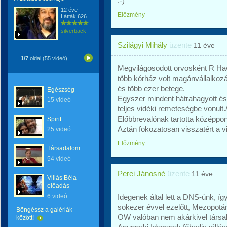
:-)
12 éve
Előzmény
Látták:626
silverback
Szilágyi Mihály
üzente
11 éve
1/7
oldal (55 videó)
Megvilágosodott orvosként R Ha
több kórház volt magánvállalkoz
és több ezer betege.
Egészség
Egyszer mindent hátrahagyott és
15 videó
teljes vidéki remeteségbe vonult.
Előbbrevalónak tartotta középpont
Spirit
Aztán fokozatosan visszatért a vilá
25 videó
Előzmény
Társadalom
54 videó
Perei Jánosné
üzente
11 éve
Villás Béla
előadás
6 videó
Idegenek által lett a DNS-ünk, 
sokezer évvel ezelőtt, Mezopotám
Böngéssz a galériák
OW valóban nem akárkivel társalo
között!