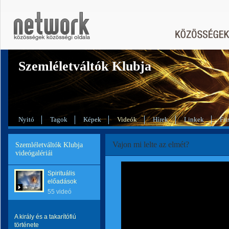
Szemléletváltók Klubja
Nyitó
Tagok
Képek
Videók
Hírek
Linkek
Fri
Vajon mi lelte az elmét?
Szemléletváltók Klubja
videógalériái
Spirituális
előadások
55 videó
A király és a takarítófiú
története