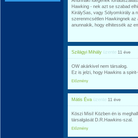
Anunnaki Idegenek főhadiszállás
Hawking - nek azt se szabad elhi
KirálySas, vagy Sólyomkirály a 
szerenmcsétlen Hawkingnek az a
anunnakik, hogy elhitessék az e
Szilágyi Mihály
üzente
11 éve
OW akárkivel nem társalog.
Ez is jelzi, hogy Hawkins a spirit
Előzmény
Mátis Éva
üzente
11 éve
Köszi Misi! Közben én is meghal
társalgását D.R.Hawkins-szal.
Előzmény