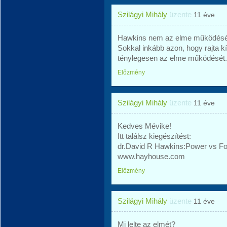
Szilágyi Mihály
üzente
11 éve
Hawkins nem az elme működésé
Sokkal inkább azon, hogy rajta kívü
ténylegesen az elme működését.
Előzmény
Szilágyi Mihály
üzente
11 éve
Kedves Mévike!
Itt találsz kiegészítést:
dr.David R Hawkins:Power vs F
www.hayhouse.com
Előzmény
Szilágyi Mihály
üzente
11 éve
Mi lelte az elmét?