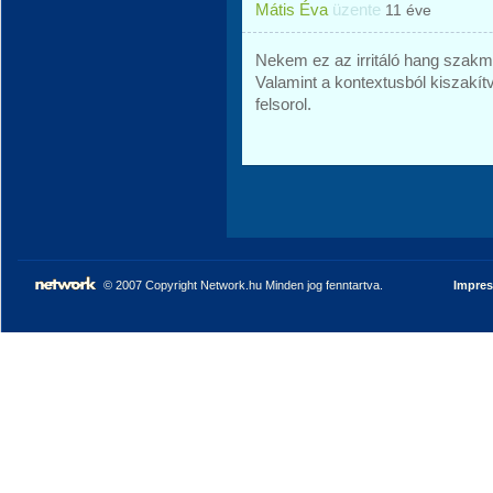
Mátis Éva
üzente
11 éve
Nekem ez az irritáló hang szakma
Valamint a kontextusból kiszak
felsorol.
© 2007 Copyright Network.hu Minden jog fenntartva.
Impre