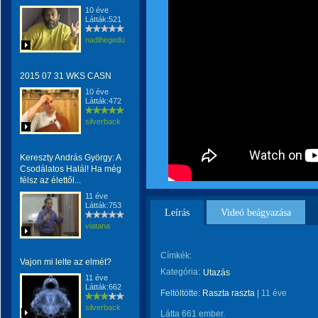
10 éve
Látták:521
nadihegedu
2015 07 31 WKS CASN
10 éve
Látták:472
silverback
Kereszty András György: A
Csodálatos Halál! Ha még
félsz az élettől...
11 éve
Látták:753
Leírás
Videó beágyazása
viatana
Címkék:
Vajon mi lelte az elmét?
Kategória:
Utazás
11 éve
Látták:662
Feltöltötte:
Raszta raszta
|
11 éve
silverback
Látta 661 ember.