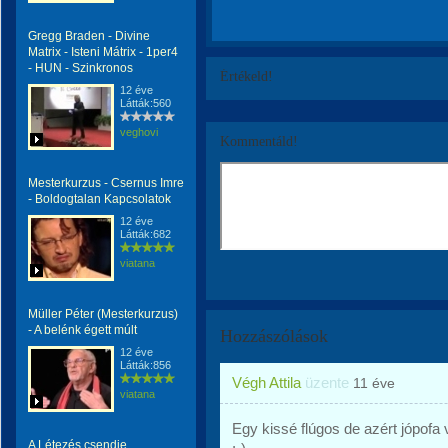
Gregg Braden - Divine
Matrix - Isteni Mátrix - 1per4
- HUN - Szinkronos
Értékeld!
12 éve
Látták:560
veghovi
Kommentáld!
Mesterkurzus - Csernus Imre
- Boldogtalan Kapcsolatok
12 éve
Látták:682
viatana
Müller Péter (Mesterkurzus)
- A belénk égett múlt
Hozzászólások
12 éve
Látták:856
Végh Attila
üzente
11 éve
viatana
Egy kissé flúgos de azért jópofa v
A Létezés csendje