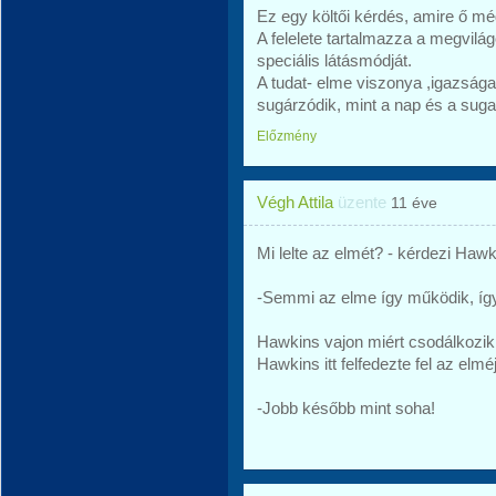
Ez egy költői kérdés, amire ő még
A felelete tartalmazza a megvilá
speciális látásmódját.
A tudat- elme viszonya ,igazsága 
sugárzódik, mint a nap és a suga
Előzmény
Végh Attila
üzente
11 éve
Mi lelte az elmét? - kérdezi Haw
-Semmi az elme így működik, íg
Hawkins vajon miért csodálkozi
Hawkins itt felfedezte fel az elmé
-Jobb később mint soha!