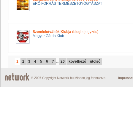
ERŐ FORRÁS TERMÉSZETGYÓGYÁSZAT
Szemléletváltók Klubja
(blogbejegyzés)
Magyar Gárda Klub
1
2
3
4
5
6
7
...
20
következő
utolsó
© 2007 Copyright Network.hu Minden jog fenntartva.
Impress