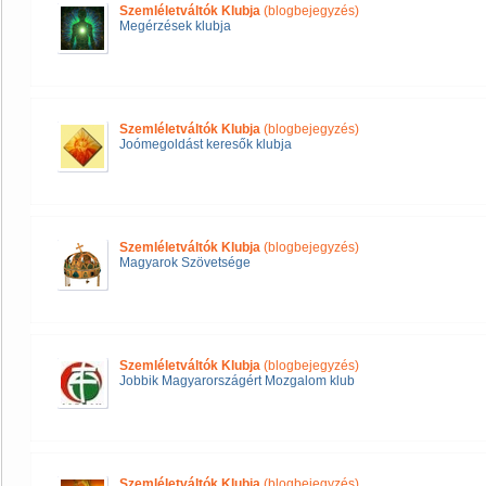
Szemléletváltók Klubja
(blogbejegyzés)
Megérzések klubja
Szemléletváltók Klubja
(blogbejegyzés)
Joómegoldást keresők klubja
Szemléletváltók Klubja
(blogbejegyzés)
Magyarok Szövetsége
Szemléletváltók Klubja
(blogbejegyzés)
Jobbik Magyarországért Mozgalom klub
Szemléletváltók Klubja
(blogbejegyzés)