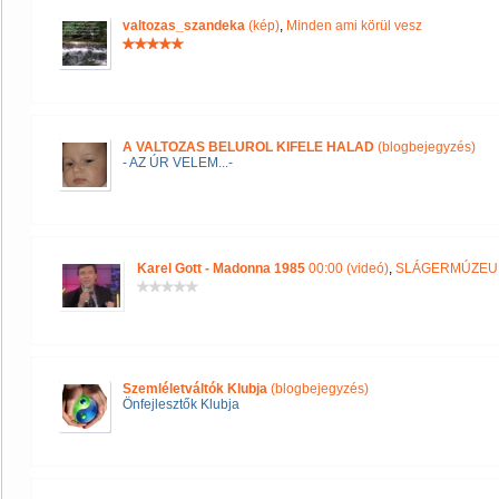
valtozas_szandeka
(kép)
,
Minden ami körül vesz
A VALTOZAS BELUROL KIFELE HALAD
(blogbejegyzés)
- AZ ÚR VELEM...-
Karel Gott - Madonna 1985
00:00 (videó)
,
SLÁGERMÚZE
Szemléletváltók Klubja
(blogbejegyzés)
Önfejlesztők Klubja