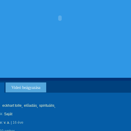
Videó beágyazása
eckhart tolle
előadás
spirituális
a:
Saját
te:
v. a.
|
16 éve