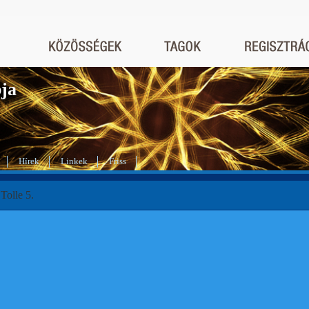
bja
Hírek
Linkek
Friss
Tolle 5.