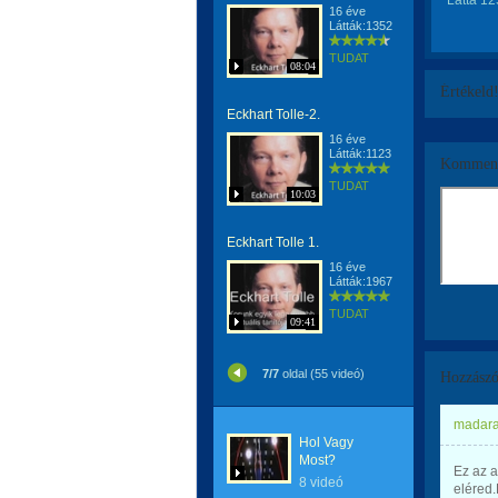
Látta 1
16 éve
Látták:1352
TUDAT
08:04
Értékeld
Eckhart Tolle-2.
16 éve
Látták:1123
Komment
TUDAT
10:03
Eckhart Tolle 1.
16 éve
Látták:1967
TUDAT
09:41
7/7
oldal (55 videó)
Hozzászó
madara
Hol Vagy
Most?
Ez az a
8 videó
eléred.