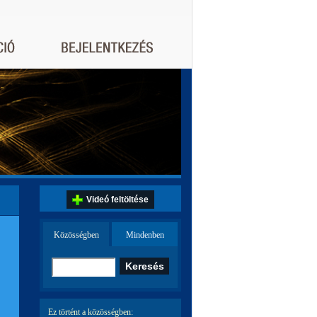
Videó feltöltése
Közösségben
Mindenben
Ez történt a közösségben: