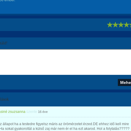
250 ember.
!
áld!
lások
siné zsuzsanna
üzente
16 éve
z állapot ha a testedre figyelsz máris az örömérzetet érzed.DE ehhez idő kell mire
Ha sokat gyakoroltál a külső zaj már nem ér el ha ezt akarod. Hol a folytatás?????