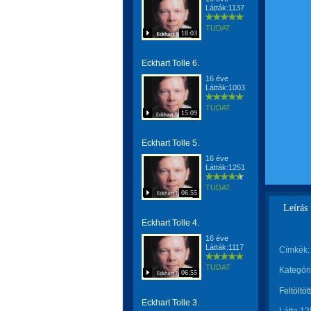
Látták:1137
TUDAT
18:03
Eckhart Tolle 6.
16 éve
Látták:1003
TUDAT
15:09
Eckhart Tolle 5.
16 éve
Látták:1251
TUDAT
06:55
Leírás
Eckhart Tolle 4.
16 éve
Látták:1117
Címkék:
TUDAT
Kategóri
06:55
Feltöltöt
Eckhart Tolle 3.