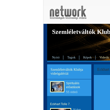
Szemléletváltók Klu
Nyitó
Tagok
Képek
Videók
Eckhart 
Szemléletváltók Klubja
videógalériái
Spirituális
előadások
55 videó
Eckhart Tolle 7.
16 éve