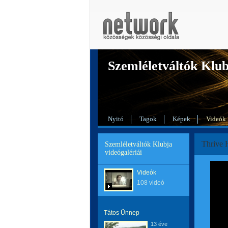
Szemléletváltók Klu
Nyitó
Tagok
Képek
Videók
Thrive 
Szemléletváltók Klubja
videógalériái
Videók
108 videó
Tátos Ünnep
13 éve