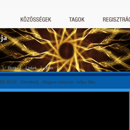
bja
Hírek
Linkek
Friss
HD HUN - Növekedj - Magyar szinkron - teljes film