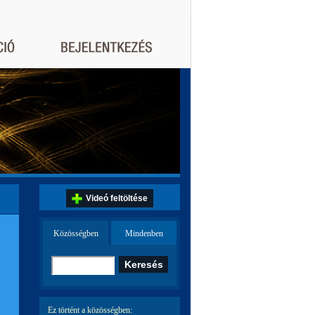
Videó feltöltése
Közösségben
Mindenben
Ez történt a közösségben: