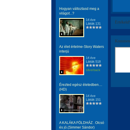
Hogyan változtasd meg a
világot...?
14 éve
Értékeld
Látták:131
Komment
Az élet értelme-Story Waters
interjú
14 éve
Látták:518
silverback
Érezted egész életedben....
(HD)
14 éve
Látták:151
A KALÁKA FÖLDHÁZ . Olcsó
és jó.(Simmer Sándor)