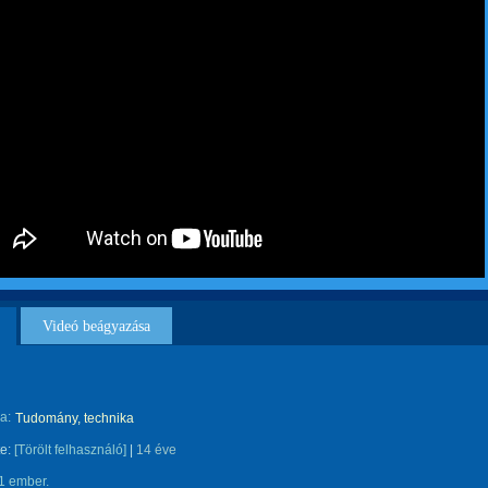
Videó beágyazása
a:
Tudomány, technika
te:
[Törölt felhasználó]
|
14 éve
1 ember.