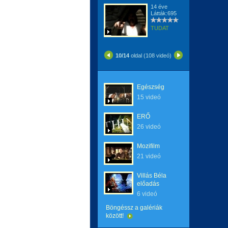
14 éve
Látták:695
TUDAT
10/14
oldal (108 videó)
Egészség
15 videó
ERŐ
26 videó
Mozifilm
21 videó
Villás Béla
előadás
6 videó
Böngéssz a galériák
között!