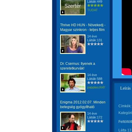
Látták:449
TUDAT
Thrive HD HUN - Növekedj -
Magyar szinkron - teljes film
14 éve
Látták:131
Dr. Csernus: Ilyenek a
szeretetkurvák!
14 éve
Látták:588
papplaszlo69
Leírás
Enigma 2012.02.07. Minden
Címkék:
betegség gyógyítható
Kategóri
14 éve
Látták:172
Feltöltöt
Látta 13