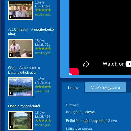
13 éve
Látták:626
nadihegedu
A.J.Christian - A megbetegítő
lélek
13 éve
Látták:561
nadihegedu
Osho - Az én utam a
bárányfelhők útja
13 éve
Látták:608
Leírás
Videó beágyazása
silverback
Címkék:
Osho a meditációról
Kategória:
Utazás
13 éve
Látták:496
Feltöltötte:
nádi hegedű
|
13 éve
nadihegedu
Látta 560 ember.