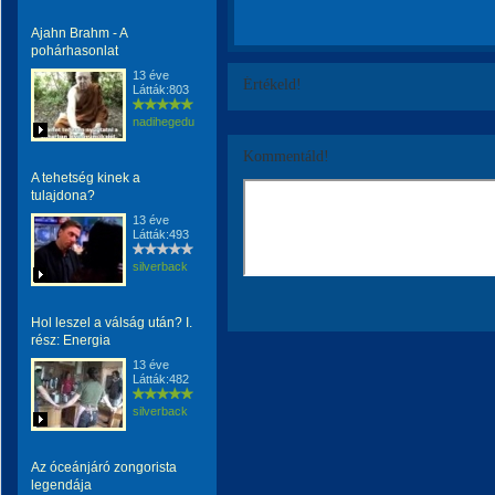
Ajahn Brahm - A
pohárhasonlat
13 éve
Értékeld!
Látták:803
nadihegedu
Kommentáld!
A tehetség kinek a
tulajdona?
13 éve
Látták:493
silverback
Hol leszel a válság után? I.
rész: Energia
13 éve
Látták:482
silverback
Az óceánjáró zongorista
legendája