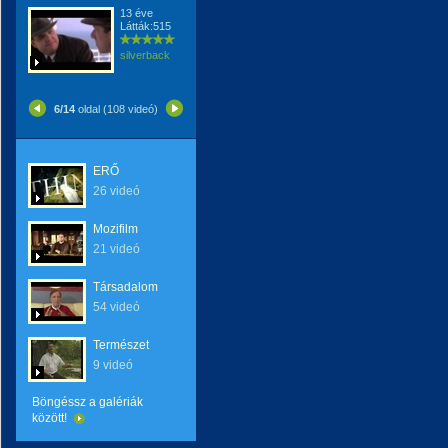
13 éve
Látták:515
silverback
6/14
oldal (108 videó)
ERŐ
26 videó
Mozifilm
21 videó
Társadalom
54 videó
Természet
9 videó
Böngéssz a galériák
között!