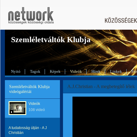
Szemléletváltók Klubja
Nyitó
Tagok
Képek
Videók
Hírek
Linkek
Fri
A.J.Christian - A megbetegítő lélek
Szemléletváltók Klubja
videógalériái
Videók
108 videó
A tudatosság útján - A J
Christián