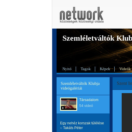
Szemléletváltók Klu
Nyitó
Tagok
Képek
Videók
Szent Is
Szemléletváltók Klubja
videógalériái
Társadalom
54 videó
Egy nehéz korszak túlélése
– Takáts Péter