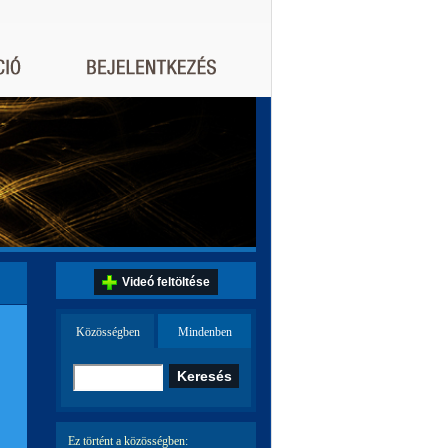
Videó feltöltése
Közösségben
Mindenben
Ez történt a közösségben: