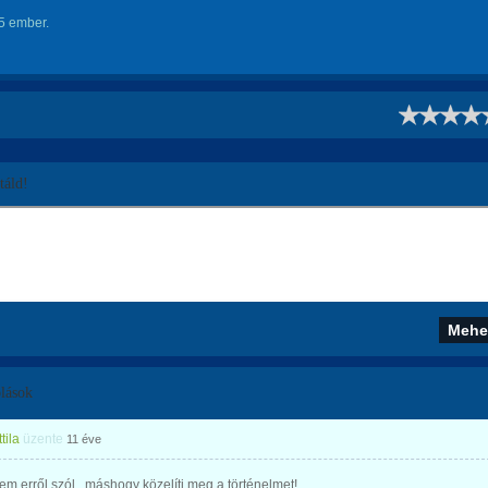
5 ember.
!
áld!
lások
tila
üzente
11 éve
nem erről szól...máshogy közelíti meg a történelmet!