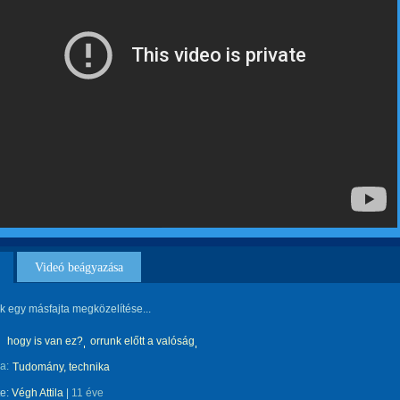
Videó beágyazása
nk egy másfajta megközelítése...
hogy is van ez?
orrunk előtt a valóság
a:
Tudomány, technika
te:
Végh Attila
|
11 éve