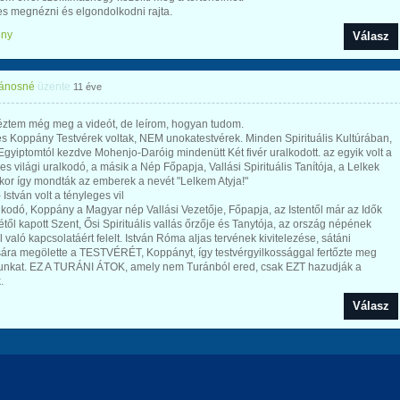
s megnézni és elgondolkodni rajta.
ény
Válasz
Jánosné
üzente
11 éve
ztem még meg a videót, de leírom, hogyan tudom.
és Koppány Testvérek voltak, NEM unokatestvérek. Minden Spirituális Kultúrában,
Egyiptomtól kezdve Mohenjo-Daróig mindenütt Két fivér uralkodott. az egyik volt a
es világi uralkodó, a másik a Nép Főpapja, Vallási Spirituális Tanítója, a Lelkek
kor így mondták az emberek a nevét "Lelkem Atyja!"
 István volt a tényleges vil
lkodó, Koppány a Magyar nép Vallási Vezetője, Főpapja, az Istentől már az Idők
től kapott Szent, Ősi Spirituális vallás őrzője és Tanytója, az ország népének
l való kapcsolatáért felelt. István Róma aljas tervének kivitelezése, sátáni
ára megölette a TESTVÉRÉT, Koppányt, így testvérgyilkossággal fertőzte meg
unkat. EZ A TURÁNI ÁTOK, amely nem Turánból ered, csak EZT hazudják a
.
Válasz