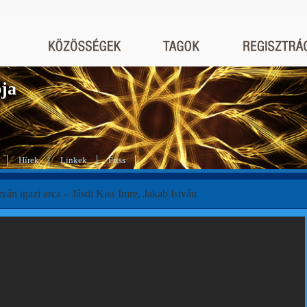
bja
Hírek
Linkek
Friss
tván igazi arca – Jásdi Kiss Imre, Jakab István