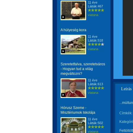
11 éve
Látták:467
viatana
A hülyeség kora
11 éve
Látták:518
viatana
Szeretetfalva, szeretetváros
- Hogyan tud a világ
megváltozni?
11 éve
Látták:613
Leírás
viatana
...múltu
Hórusz Szeme -
Misztériumok Iskolája
Címkék:
11 éve
Kategóri
Látták:502
Feltöltöt
viatana