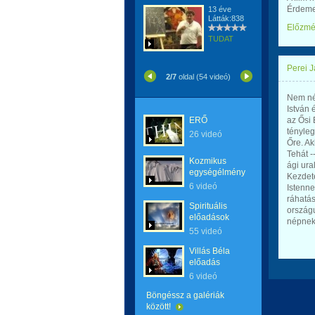
Érdeme
13 éve
Látták:838
Előzm
TUDAT
Perei 
2/7
oldal (54 videó)
Nem né
István 
ERŐ
az Ősi 
tényleg
26 videó
Őre. Ak
Tehát --
Kozmikus
ági ura
egységélmény
Kezdeté
6 videó
Istenne
ráhatás
Spirituális
ország
előadások
népnek
55 videó
Villás Béla
előadás
6 videó
Böngéssz a galériák
között!