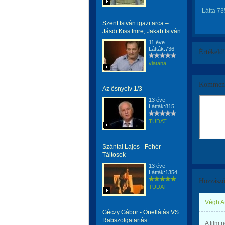
Látta 73
Szent István igazi arca –
Jásdi Kiss Imre, Jakab István
11 éve
Látták:736
Értékeld
viatana
Komment
Az ősnyelv 1/3
13 éve
Látták:815
TUDAT
Szántai Lajos - Fehér
Táltosok
13 éve
Látták:1354
Hozzászó
TUDAT
Végh At
Géczy Gábor - Önellátás VS
Rabszolgatartás
A film 