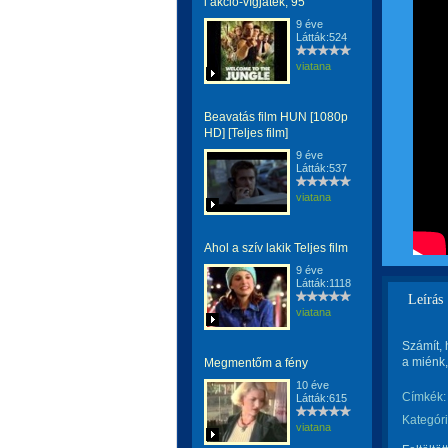
i akció-vígjáték, 95
9 éve
Látták:524
viatana
Beavatás film HUN [1080p
HD] [Teljes film]
9 éve
Látták:537
viatana
Ahol a szív lakik Teljes film
9 éve
Látták:1118
Leírás
viatana
Számít, 
a miénk,
Megmentőm a fény
10 éve
Címkék:
Látták:615
Kategóri
viatana