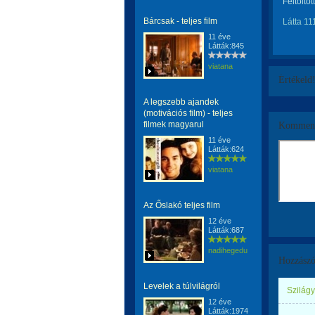
Feltöltöt
Bárcsak - teljes film
Látta 11
11 éve
Látták:845
viatana
Értékeld
A legszebb ajandek
(motivációs film) - teljes
filmek magyarul
Komment
11 éve
Látták:624
viatana
Az Őslakó teljes film
12 éve
Látták:687
nadihegedu
Hozzászó
Levelek a túlvilágról
Szilágy
12 éve
Látták:1974