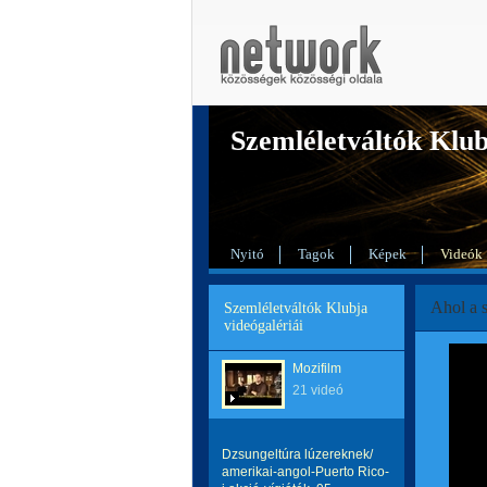
Szemléletváltók Klu
Nyitó
Tagok
Képek
Videók
Ahol a s
Szemléletváltók Klubja
videógalériái
Mozifilm
21 videó
Dzsungeltúra lúzereknek/
amerikai-angol-Puerto Rico-