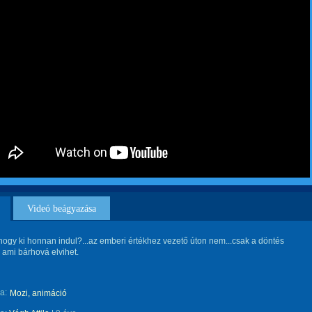
Videó beágyazása
hogy ki honnan indul?...az emberi értékhez vezető úton nem...csak a döntés
 ami bárhová elvihet.
a:
Mozi, animáció