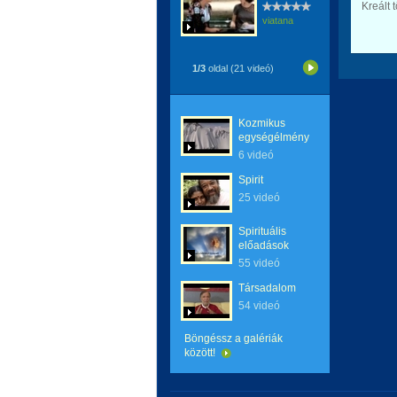
Kreált 
viatana
1/3
oldal (21 videó)
Kozmikus
egységélmény
6 videó
Spirit
25 videó
Spirituális
előadások
55 videó
Társadalom
54 videó
Böngéssz a galériák
között!