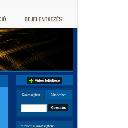
Videó feltöltése
Közösségben
Mindenben
Ez történt a közösségben: