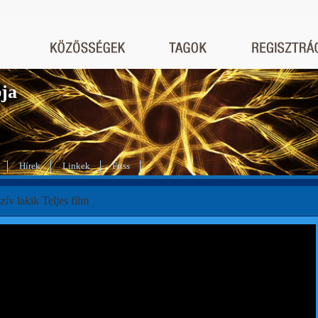
bja
Hírek
Linkek
Friss
zív lakik Teljes film