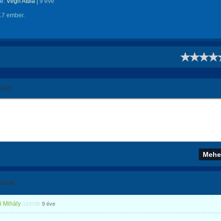
te:
Végh Attila
|
9 éve
17 ember.
!
áld!
lások
i Mihály
üzente
9 éve