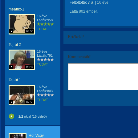
Feltöltötte:
v. a.
|
16 éve
meatrix-1
Látta 802 ember.
16 éve
Látták:958
TUDAT
03:50
Értékeld!
Tej-út 2
16 éve
Látták:791
Kommentáld!
TUDAT
04:49
Tej-út 1
16 éve
Látták:803
TUDAT
07:59
2/2
oldal (15 videó)
Hol Vagy