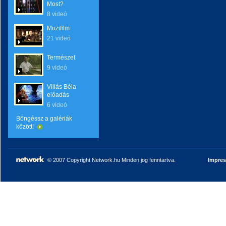
Most?
8 videó
Mozifilm
21 videó
Természet
9 videó
Villás Béla
előadás
6 videó
Böngéssz a galériák
között!
© 2007 Copyright Network.hu Minden jog fenntartva.
Impre