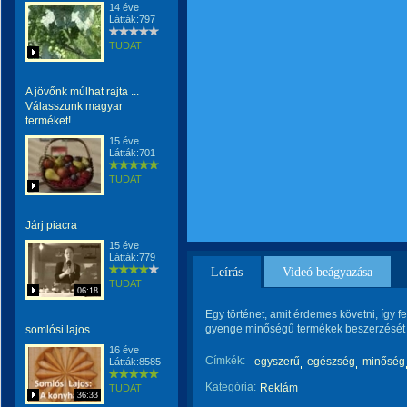
14 éve
Látták:797
TUDAT
A jövőnk múlhat rajta ...
Válasszunk magyar
terméket!
15 éve
Látták:701
TUDAT
Járj piacra
15 éve
Látták:779
Leírás
Videó beágyazása
TUDAT
06:18
Egy történet, amit érdemes követni, így fel
gyenge minőségű termékek beszerzését 
somlósi lajos
16 éve
Címkék:
egyszerű
egészség
minőség
Látták:8585
Kategória:
Reklám
TUDAT
36:33