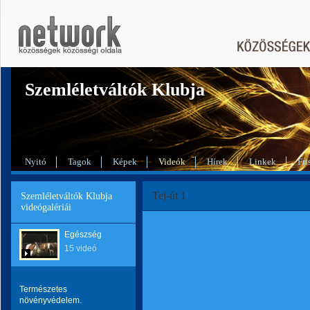
Szemléletváltók Klubja
Nyitó
Tagok
Képek
Videók
Hírek
Linkek
Fri
Tej-út 1
Szemléletváltók Klubja
videógalériái
Egészség
15 videó
Természetes
növényvédelem.