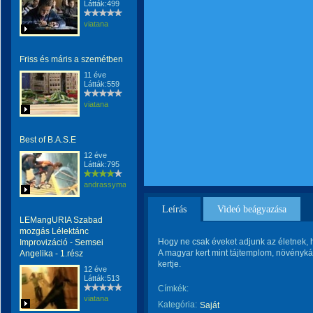
Látták:499
viatana
Friss és máris a szemétben
11 éve
Látták:559
viatana
Best of B.A.S.E
12 éve
Látták:795
andrassymariann
Leírás
Videó beágyazása
LEMangURIA Szabad
mozgás Lélektánc
Hogy ne csak éveket adjunk az életnek,
Improvizáció - Semsei
A magyar kert mint tájtemplom, növénykáp
Angelika - 1.rész
kertje.
12 éve
Látták:513
Címkék:
viatana
Kategória:
Saját