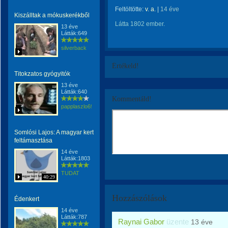
Feltöltötte:
v. a.
|
14 éve
Kiszálltak a mókuskerékből
Látta 1802 ember.
13 éve
Látták:649
silverback
Értékeld!
Titokzatos gyógyitók
13 éve
Látták:640
Kommentáld!
papplaszlo69
Somlósi Lajos: A magyar kert
feltámasztása
14 éve
Látták:1803
TUDAT
40:29
Hozzászólások
Édenkert
14 éve
Látták:787
Raynai Gabor
üzente
13 éve