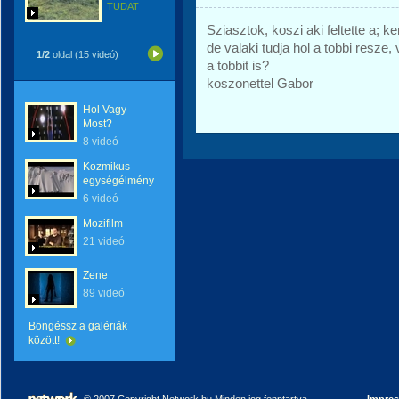
TUDAT
Sziasztok, koszi aki feltette a; 
de valaki tudja hol a tobbi resze,
1/2
oldal (15 videó)
a tobbit is?
koszonettel Gabor
Hol Vagy
Most?
8 videó
Kozmikus
egységélmény
6 videó
Mozifilm
21 videó
Zene
89 videó
Böngéssz a galériák
között!