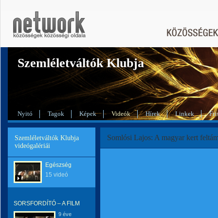
Szemléletváltók Klubja
Nyitó
Tagok
Képek
Videók
Hírek
Linkek
Fri
Somlósi Lajos: A magyar kert feltá
Szemléletváltók Klubja
videógalériái
Egészség
15 videó
SORSFORDÍTÓ – A FILM
9 éve