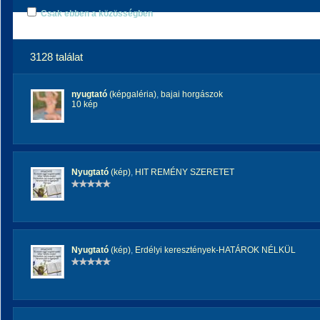
Csak ebben a közösségben
3128 találat
nyugtató
(képgaléria)
,
bajai horgászok
10 kép
Nyugtató
(kép)
,
HIT REMÉNY SZERETET
Nyugtató
(kép)
,
Erdélyi keresztények-HATÁROK NÉLKÜL