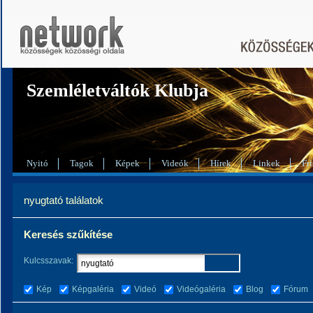
Szemléletváltók Klubja
Nyitó
Tagok
Képek
Videók
Hírek
Linkek
Fri
nyugtató találatok
Keresés szűkítése
Kulcsszavak:
Kép
Képgaléria
Videó
Videógaléria
Blog
Fórum