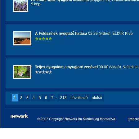
9 kép
A Földszínek nyugtató hatása
02:29 (videó)
,
ELIXÍR Klub
Teljes nyugalom a nyugtató zenével
00:00 (videó)
,
A lélek ke
1
2
3
4
5
6
7
...
313
következő
utolsó
© 2007 Copyright Network.hu Minden jog fenntartva.
Impre