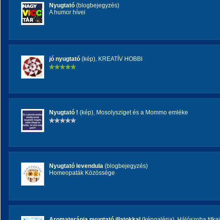
Nyugtató
(blogbejegyzés)
A humor hívei
jó nyugtató
(kép)
,
KREATÍV HOBBI
Nyugtató !
(kép)
,
Mosolysziget és a Mommo emléke
Nyugtató levendula
(blogbejegyzés)
Homeopaták Közössége
Aromaterápia nyugtató illatokkal
(képgaléria)
,
Hálószoba titkai