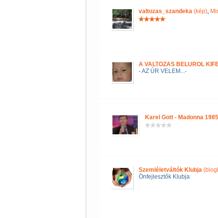
valtozas_szandeka
(kép)
,
Mi
A VALTOZAS BELUROL KIF
- AZ ÚR VELEM...-
Karel Gott - Madonna 198
Szemléletváltók Klubja
(blog
Önfejlesztők Klubja