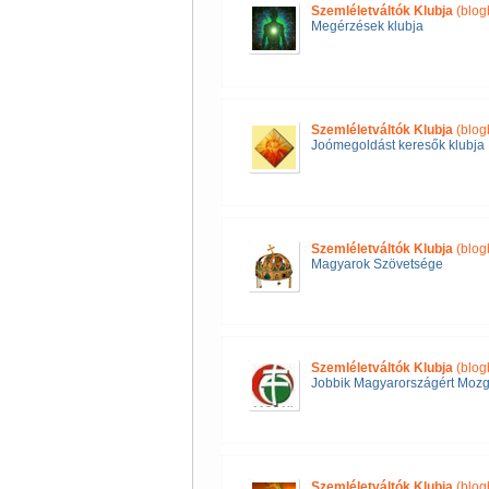
Szemléletváltók Klubja
(blog
Megérzések klubja
Szemléletváltók Klubja
(blog
Joómegoldást keresők klubja
Szemléletváltók Klubja
(blog
Magyarok Szövetsége
Szemléletváltók Klubja
(blog
Jobbik Magyarországért Mozg
Szemléletváltók Klubja
(blog