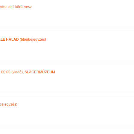
nden ami körül vesz
ELE HALAD
(blogbejegyzés)
5
00:00 (videó)
,
SLÁGERMÚZEUM
bejegyzés)