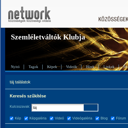
Szemléletváltók Klubja
Nyitó
Tagok
Képek
Videók
Hírek
Linkek
Fri
táj találatok
Keresés szűkítése
Kulcsszavak:
Kép
Képgaléria
Videó
Videógaléria
Blog
Fórum