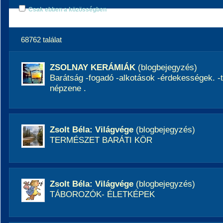
Csak ebben a közösségben
68762 találat
ZSOLNAY KERÁMIÁK
(blogbejegyzés)
Barátság -fogadó -alkotások -érdekességek. -
népzene .
Zsolt Béla: Világvége
(blogbejegyzés)
TERMÉSZET BARÁTI KÖR
Zsolt Béla: Világvége
(blogbejegyzés)
TÁBOROZÓK- ÉLETKÉPEK