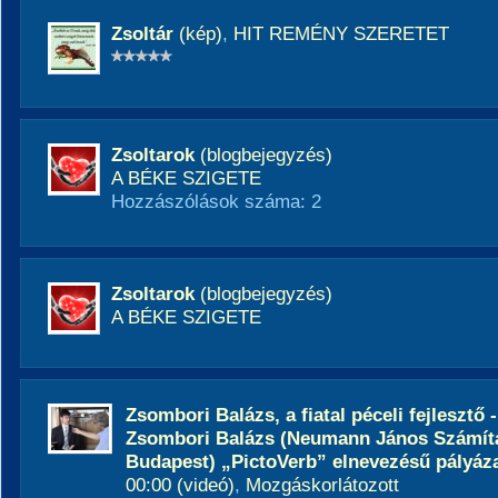
Zsoltár
(kép)
,
HIT REMÉNY SZERETET
Zsoltarok
(blogbejegyzés)
A BÉKE SZIGETE
Hozzászólások száma: 2
Zsoltarok
(blogbejegyzés)
A BÉKE SZIGETE
Zsombori Balázs, a fiatal péceli fejlesztő
Zsombori Balázs (Neumann János Számítá
Budapest) „PictoVerb” elnevezésű pályázata
00:00 (videó)
,
Mozgáskorlátozott