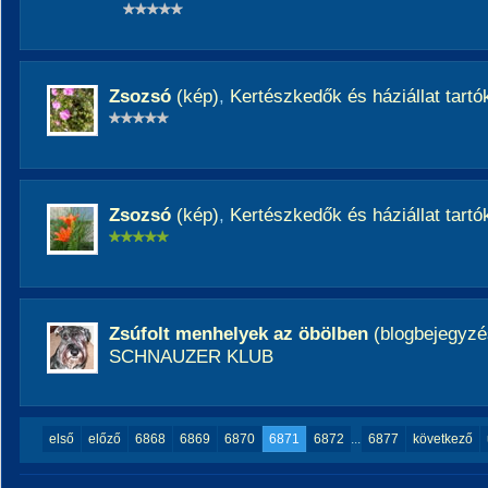
Zsozsó
(kép)
,
Kertészkedők és háziállat tartó
Zsozsó
(kép)
,
Kertészkedők és háziállat tartó
Zsúfolt menhelyek az öbölben
(blogbejegyzé
SCHNAUZER KLUB
első
előző
6868
6869
6870
6871
6872
...
6877
következő