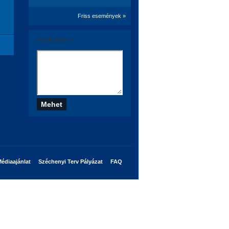
Friss események »
Szólj hozzá te is!
édiaajánlat
Széchenyi Terv Pályázat
FAQ