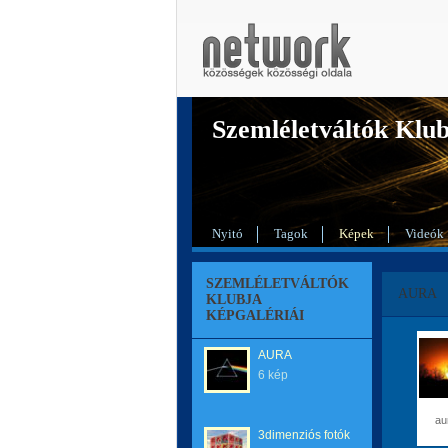
Szemléletváltók Klu
Nyitó
Tagok
Képek
Videók
SZEMLÉLETVÁLTÓK
AURA
KLUBJA
KÉPGALÉRIÁI
AURA
6 kép
au
3dimenziós fotók