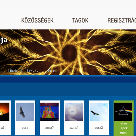
bja
Hírek
Linkek
Friss
fehér
ra3
aura
aura?
aura4
aura2
_spek
trum