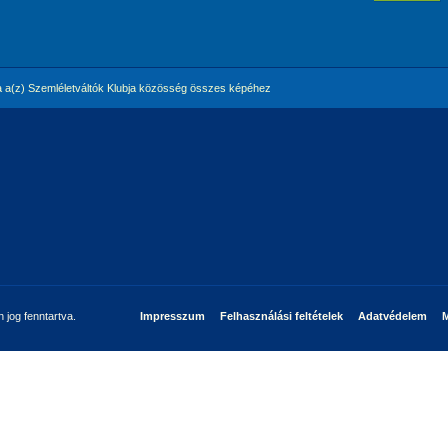
 a(z) Szemléletváltók Klubja közösség összes képéhez
jog fenntartva.
Impresszum
Felhasználási feltételek
Adatvédelem
M