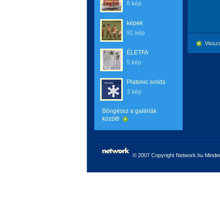
8 kép
képek
91 kép
Vissza
ÉLETFA
5 kép
Platonic solids
3 kép
Böngéssz a galériák
között!
© 2007 Copyright Network.hu Minden 