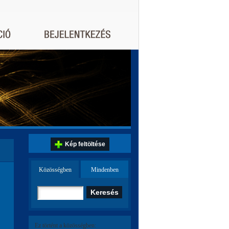
Kép feltöltése
Közösségben
Mindenben
Ez történt a közösségben: